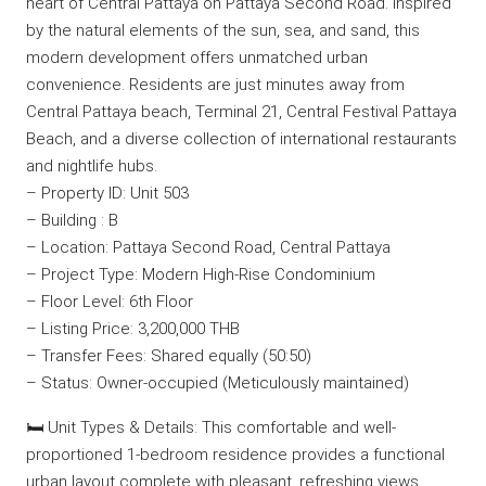
heart of Central Pattaya on Pattaya Second Road. Inspired
by the natural elements of the sun, sea, and sand, this
modern development offers unmatched urban
convenience. Residents are just minutes away from
Central Pattaya beach, Terminal 21, Central Festival Pattaya
Beach, and a diverse collection of international restaurants
and nightlife hubs.
– Property ID: Unit 503
– Building : B
– Location: Pattaya Second Road, Central Pattaya
– Project Type: Modern High-Rise Condominium
– Floor Level: 6th Floor
– Listing Price: 3,200,000 THB
– Transfer Fees: Shared equally (50:50)
– Status: Owner-occupied (Meticulously maintained)
🛏️ Unit Types & Details: This comfortable and well-
proportioned 1-bedroom residence provides a functional
urban layout complete with pleasant, refreshing views.