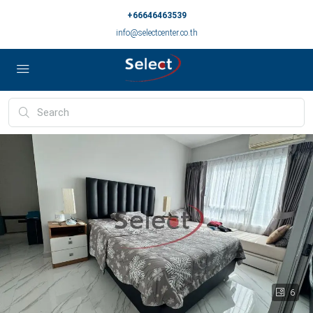
+66646463539
info@selectcenter.co.th
6