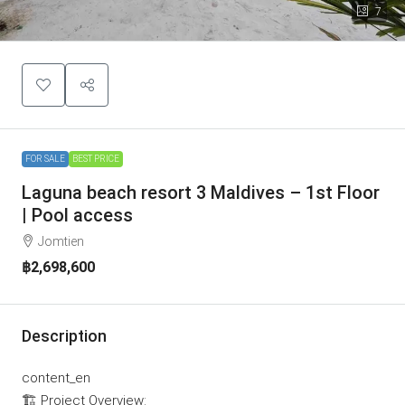
7
FOR SALE
BEST PRICE
Laguna beach resort 3 Maldives – 1st Floor
| Pool access
Jomtien
฿2,698,600
Description
content_en
🏗️ Project Overview: