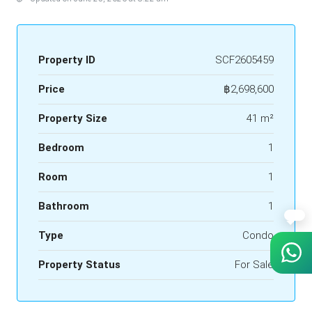
Property ID
SCF2605459
Price
฿2,698,600
Property Size
41 m²
Bedroom
1
Room
1
Bathroom
1
Type
Condo
Property Status
For Sale