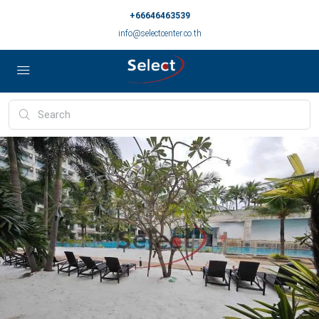
+66646463539
info@selectcenter.co.th