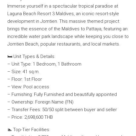
Immerse yourself in a spectacular tropical paradise at
Laguna Beach Resort 3 Maldives, an iconic resort-style
development in Jomtien. This massive themed project
brings the essence of the Maldives to Pattaya, featuring an
incredible water park landscape while keeping you close to
Jomtien Beach, popular restaurants, and local markets.
🛏️ Unit Types & Details:
– Unit Type: 1 Bedroom, 1 Bathroom
– Size: 41 sq.m.
– Floor: 1st Floor
– View: Pool access
– Furnishing: Fully Furnished and beautifully appointed
– Ownership: Foreign Name (FN)
– Transfer Fees: 50/50 split between buyer and seller
– Price: 2,698,600 THB
🏊 Top-Tier Facilities: