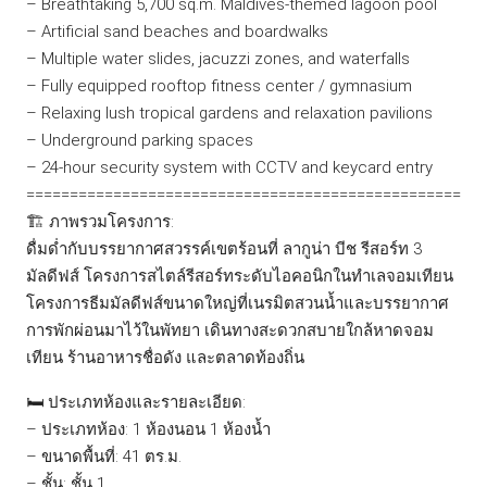
– Breathtaking 5,700 sq.m. Maldives-themed lagoon pool
– Artificial sand beaches and boardwalks
– Multiple water slides, jacuzzi zones, and waterfalls
– Fully equipped rooftop fitness center / gymnasium
– Relaxing lush tropical gardens and relaxation pavilions
– Underground parking spaces
– 24-hour security system with CCTV and keycard entry
==================================================
🏗️ ภาพรวมโครงการ:
ดื่มด่ำกับบรรยากาศสวรรค์เขตร้อนที่ ลากูน่า บีช รีสอร์ท 3
มัลดีฟส์ โครงการสไตล์รีสอร์ทระดับไอคอนิกในทำเลจอมเทียน
โครงการธีมมัลดีฟส์ขนาดใหญ่ที่เนรมิตสวนน้ำและบรรยากาศ
การพักผ่อนมาไว้ในพัทยา เดินทางสะดวกสบายใกล้หาดจอม
เทียน ร้านอาหารชื่อดัง และตลาดท้องถิ่น
🛏️ ประเภทห้องและรายละเอียด:
– ประเภทห้อง: 1 ห้องนอน 1 ห้องน้ำ
– ขนาดพื้นที่: 41 ตร.ม.
– ชั้น: ชั้น 1