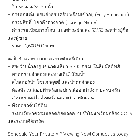
– วิว: ทางลงสระว่ายน้ำ
– การตกแต่ง: ตกแต่งครบครัน พร้อมเข้าอยู่ (Fully Furnished)
– กรรมสิทธิ์: โควต้าต่างชาติ (Foreign Name)
– ค่าธรรมเนียมการโอน: แบ่งชำระฝ่ายละ 50/50 ระหว่างผู้ซื้อ
และผู้ขาย
– ราคา: 2,698,600 บาท
🏊 สิ่งอำนวยความสะดวกระดับพรีเมียม:
– สระว่ายน้ำลากูนขนาดมหึมา 5,700 ตร.ม. ในธีมมัลดีฟส์
– หาดทรายจำลองและทางเดินไม้ริมน้ำ
– สไลเดอร์น้ำ โซนจาคุซซี่ และน้ำตกจำลอง
– ห้องฟิตเนสลอยฟ้าพร้อมอุปกรณ์ออกกำลังกายครบครัน
– สวนหย่อมสไตล์เขตร้อนและศาลาพักผ่อน
– ที่จอดรถชั้นใต้ดิน
– ระบบรักษาความปลอดภัยตลอด 24 ชั่วโมง พร้อมกล้อง CCTV
และระบบคีย์การ์ด
Schedule Your Private VIP Viewing Now! Contact us today