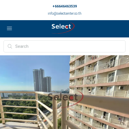
+66646463539
info@selectcenter.co.th