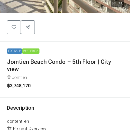
23
FOR SALE
BEST PRICE
Jomtien Beach Condo – 5th Floor | City
view
Jomtien
฿3,748,170
Description
content_en
🏗️ Project Overview: