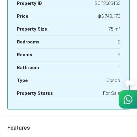
Property ID
SCF2605436
Price
฿3,748,170
Property Size
75 m²
Bedrooms
2
Rooms
2
Bathroom
1
Type
Condo
Property Status
For Sale
Features