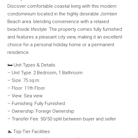
Discover comfortable coastal living with this modern
condominium located in the highly desirable Jomtien
Beach area. blending convenience with a relaxed
beachside lifestyle. The property comes fully furnished
and features a pleasant city view, making it an excellent
choice for a personal holiday home or a permanent
residence.
🛏️ Unit Types & Details:
– Unit Type: 2 Bedroom, 1 Bathroom
– Size: 75 sq.m.
– Floor: 11th Floor
– View: Sea view
– Furnishing: Fully Furnished
– Ownership: Foreign Ownership
– Transfer Fee: 50/50 split between buyer and seller
🏊 Top-Tier Facilities: