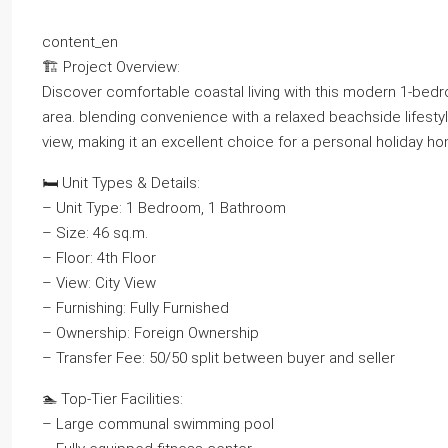
content_en
🏗️ Project Overview:
Discover comfortable coastal living with this modern 1-bed
area. blending convenience with a relaxed beachside lifestyl
view, making it an excellent choice for a personal holiday 
🛏️ Unit Types & Details:
– Unit Type: 1 Bedroom, 1 Bathroom
– Size: 46 sq.m.
– Floor: 4th Floor
– View: City View
– Furnishing: Fully Furnished
– Ownership: Foreign Ownership
– Transfer Fee: 50/50 split between buyer and seller
🏊 Top-Tier Facilities:
– Large communal swimming pool