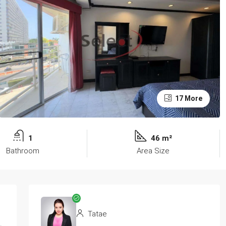
17 More
1
46 m²
Bathroom
Area Size
Tatae