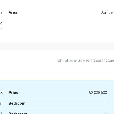
ya
Area:
Jomtie
nd
Updated on June 19, 2026 at 10:23 a
33
Price
฿3,038,500
m²
Bedroom
1
1
Bathroom
1