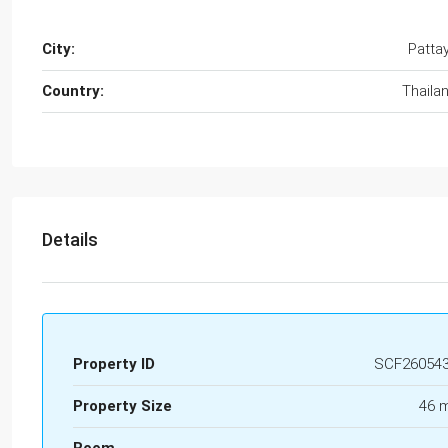
City:
Patta
Country:
Thaila
Details
Property ID
SCF26054
Property Size
46 
Room