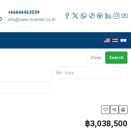
+66646463539
info@selectcenter.co.th
Clear
Search
฿3,038,500