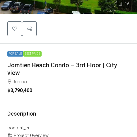
16
FOR SALE
BEST PRICE
Jomtien Beach Condo – 3rd Floor | City
view
Jomtien
฿3,790,400
Description
content_en
🏗️ Project Overview: