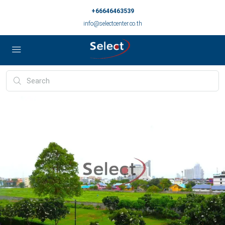
+66646463539
info@selectcenter.co.th