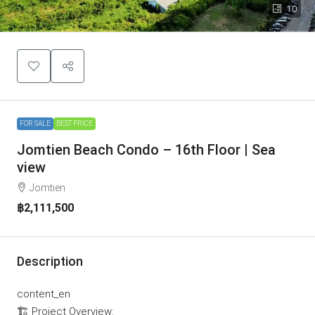
10
FOR SALE
BEST PRICE
Jomtien Beach Condo – 16th Floor | Sea
view
Jomtien
฿2,111,500
Description
content_en
🏗️ Project Overview: