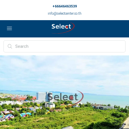
+66646463539
info@selectcenter.co.th