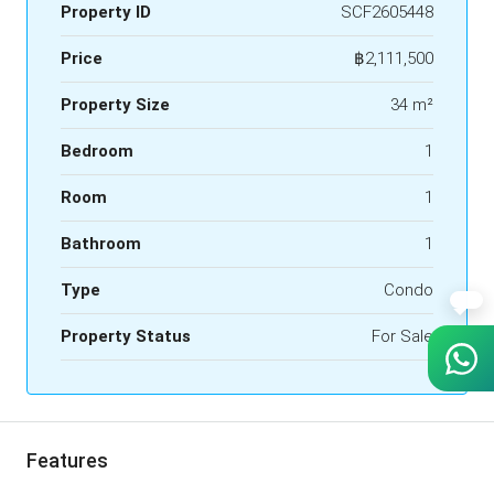
Property ID
SCF2605448
Price
฿2,111,500
Property Size
34 m²
Bedroom
1
Room
1
Bathroom
1
Type
Condo
Property Status
For Sale
Features