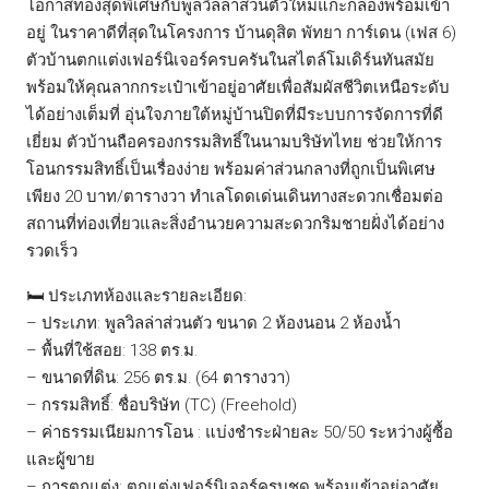
โอกาสทองสุดพิเศษกับพูลวิลล่าส่วนตัวใหม่แกะกล่องพร้อมเข้า
อยู่ ในราคาดีที่สุดในโครงการ บ้านดุสิต พัทยา การ์เดน (เฟส 6)
ตัวบ้านตกแต่งเฟอร์นิเจอร์ครบครันในสไตล์โมเดิร์นทันสมัย
พร้อมให้คุณลากกระเป๋าเข้าอยู่อาศัยเพื่อสัมผัสชีวิตเหนือระดับ
ได้อย่างเต็มที่ อุ่นใจภายใต้หมู่บ้านปิดที่มีระบบการจัดการที่ดี
เยี่ยม ตัวบ้านถือครองกรรมสิทธิ์ในนามบริษัทไทย ช่วยให้การ
โอนกรรมสิทธิ์เป็นเรื่องง่าย พร้อมค่าส่วนกลางที่ถูกเป็นพิเศษ
เพียง 20 บาท/ตารางวา ทำเลโดดเด่นเดินทางสะดวกเชื่อมต่อ
สถานที่ท่องเที่ยวและสิ่งอำนวยความสะดวกริมชายฝั่งได้อย่าง
รวดเร็ว
🛏️ ประเภทห้องและรายละเอียด:
– ประเภท: พูลวิลล่าส่วนตัว ขนาด 2 ห้องนอน 2 ห้องน้ำ
– พื้นที่ใช้สอย: 138 ตร.ม.
– ขนาดที่ดิน: 256 ตร.ม. (64 ตารางวา)
– กรรมสิทธิ์: ชื่อบริษัท (TC) (Freehold)
– ค่าธรรมเนียมการโอน : แบ่งชำระฝ่ายละ 50/50 ระหว่างผู้ซื้อ
และผู้ขาย
– การตกแต่ง: ตกแต่งเฟอร์นิเจอร์ครบชุด พร้อมเข้าอยู่อาศัย