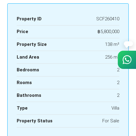
Property ID
SCF260410
Price
฿5,800,000
Property Size
138 m²
Land Area
256 m²
Bedrooms
2
Rooms
2
Bathrooms
2
Type
Villa
Property Status
For Sale