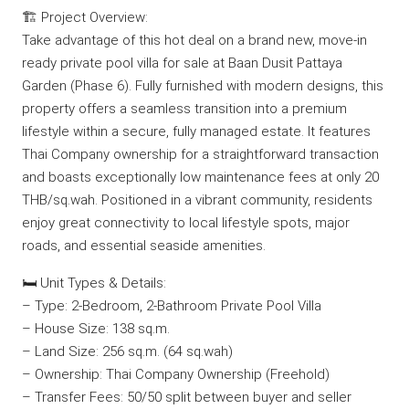
🏗️ Project Overview:
Take advantage of this hot deal on a brand new, move-in
ready private pool villa for sale at Baan Dusit Pattaya
Garden (Phase 6). Fully furnished with modern designs, this
property offers a seamless transition into a premium
lifestyle within a secure, fully managed estate. It features
Thai Company ownership for a straightforward transaction
and boasts exceptionally low maintenance fees at only 20
THB/sq.wah. Positioned in a vibrant community, residents
enjoy great connectivity to local lifestyle spots, major
roads, and essential seaside amenities.
🛏️ Unit Types & Details:
– Type: 2-Bedroom, 2-Bathroom Private Pool Villa
– House Size: 138 sq.m.
– Land Size: 256 sq.m. (64 sq.wah)
– Ownership: Thai Company Ownership (Freehold)
– Transfer Fees: 50/50 split between buyer and seller