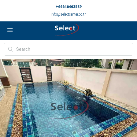
+66646463539
info@selectcenter.co.th